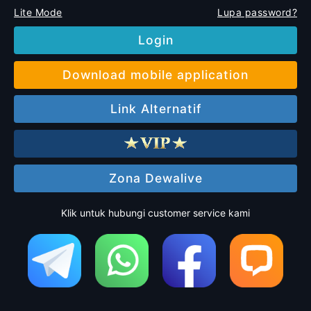
Lite Mode
Lupa password?
Login
Download mobile application
Link Alternatif
Zona Dewalive
Klik untuk hubungi customer service kami